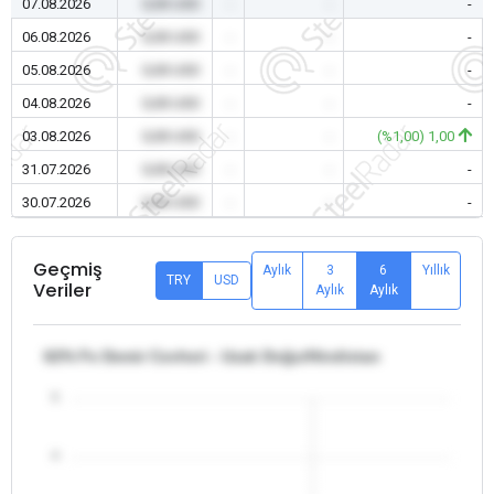
07.08.2026
0,00 USD
-
-
-
06.08.2026
0,00 USD
-
-
-
05.08.2026
0,00 USD
-
-
-
04.08.2026
0,00 USD
-
-
-
03.08.2026
0,00 USD
-
-
(%1,00) 1,00
31.07.2026
0,00 USD
-
-
-
30.07.2026
0,00 USD
-
-
-
Geçmiş
Aylık
3
6
Yıllık
TRY
USD
Veriler
Aylık
Aylık
62% Fe Demir Cevheri - Uzak Doğu/Hindistan
5
4