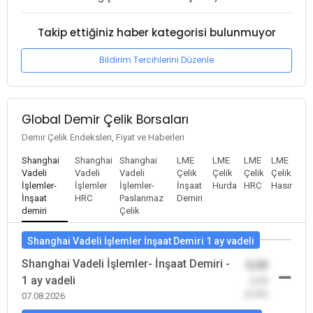
Takip ettiğiniz haber kategorisi bulunmuyor
Bildirim Tercihlerini Düzenle
Global Demir Çelik Borsaları
Demir Çelik Endeksleri, Fiyat ve Haberleri
Shanghai
Shanghai
Shanghai
LME
LME
LME
LME
Vadeli
Vadeli
Vadeli
Çelik
Çelik
Çelik
Çelik
İşlemler-
İşlemler
İşlemler-
İnşaat
Hurda
HRC
Hasır
İnşaat
HRC
Paslanmaz
Demiri
demiri
Çelik
Shanghai Vadeli İşlemler İnşaat Demiri 1 ay vadeli
Shanghai Vadeli İşlemler- İnşaat Demiri -
0,00
1 ay vadeli
-0,00
(0,00)
07.08.2026