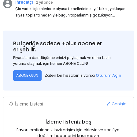
İhracatçı
2 yıl önce
Çin vadeli işlemlerinde piyasa temellerinin zayıf fakat, yaklaşan
siyasi toplantı nedeniyle bugün toparlanmış gözüküyor.
Bu arada, ABD Merkez Bankası'nın dün akşam açıkladığı
Haziran ayı TÜFE verisinin beklenenden iyi gelmesi, ABD'nin
Eylül ayında faiz oranlarını düşüreceği beklentisini güçlendirdi.
Bu nedenle USD, en yüksek USD-RMB döviz kuru olan
Bu içeriğe sadece +plus aboneler
1:7.31'den 1:7.26'ya gerileyerek çelik fiyatını 3-5$ civarında
erişebilir.
etkiledi. Bakalım ilerleyen günlerde neler göreceğiz, Çin'de
Piyasalara dair düşüncelerinizi paylaşmak ve daha fazla
fiyatlar nasıl ilerleyecek?
yoruma ulaşmak için hemen ABONE OLUN!
Zaten bir hesabınız varsa
Oturum Açın
ABONE OLUN
Genişlet
İzleme Listesi
İzleme listeniz boş
Favori emtialarınızı hızlı erişim için ekleyin ve son fiyat
değişim haberlerini kaçırmayın.