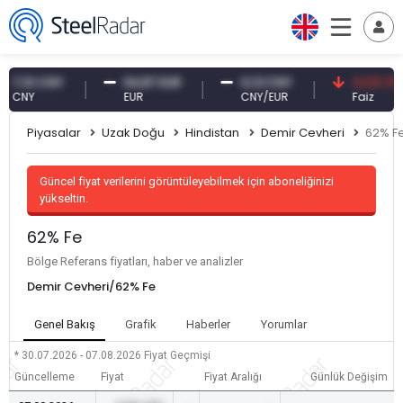
10 CNY
54,87 EUR
0,13 CNY
41,53 TRY
NY
EUR
CNY/EUR
Faiz
Piyasalar
Uzak Doğu
Hindistan
Demir Cevheri
62% F
Güncel fiyat verilerini görüntüleyebilmek için aboneliğinizi
yükseltin.
62% Fe
Bölge Referans fiyatları, haber ve analizler
Demir Cevheri/62% Fe
Genel Bakış
Grafik
Haberler
Yorumlar
* 30.07.2026 - 07.08.2026
Fiyat Geçmişi
Güncelleme
Fiyat
Fiyat Aralığı
Günlük Değişim