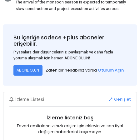
The arrival of the monsoon season is expected to temporarily
slow construction and project execution activities across
several regions of India, resulting in reduced short-term
demand for flat steel products. Demand from infrastructure
development, roofing applications, industrial manufacturing,
and rural construction projects is expected to provide support
Bu içeriğe sadece +plus aboneler
to the market despite seasonal disruptions caused by heavy
erişebilir.
rainfall.
Piyasalara dair düşüncelerinizi paylaşmak ve daha fazla
yoruma ulaşmak için hemen ABONE OLUN!
Zaten bir hesabınız varsa
Oturum Açın
ABONE OLUN
Genişlet
İzleme Listesi
İzleme listeniz boş
Favori emtialarınızı hızlı erişim için ekleyin ve son fiyat
değişim haberlerini kaçırmayın.