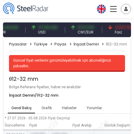
3 EUR
47,59 USD
0,13 CNY
41,53 TRY
USD
CNY/EUR
Faiz
Piyasalar
Türkiye
Payas
İnşaat Demiri
θ12-32 mm
Güncel fiyat verilerini görüntüleyebilmek için aboneliğinizi
yükseltin.
θ12-32 mm
Bölge Referans fiyatları, haber ve analizler
İnşaat Demiri/θ12-32 mm
Genel Bakış
Grafik
Haberler
Yorumlar
* 27.07.2026 - 05.08.2026
Fiyat Geçmişi
Güncelleme
Fiyat
Fiyat Aralığı
Günlük Değişim