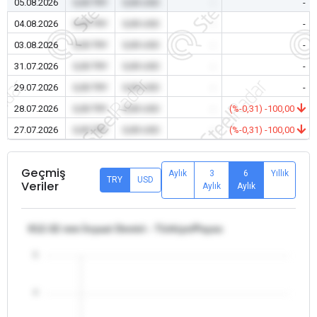
05.08.2026
0,00 TRY
0,00 USD
-
-
04.08.2026
0,00 TRY
0,00 USD
-
-
03.08.2026
0,00 TRY
0,00 USD
-
-
31.07.2026
0,00 TRY
0,00 USD
-
-
29.07.2026
0,00 TRY
0,00 USD
-
-
28.07.2026
0,00 TRY
0,00 USD
-
(%-0,31) -100,00
27.07.2026
0,00 TRY
0,00 USD
-
(%-0,31) -100,00
Geçmiş
Aylık
3
6
Yıllık
TRY
USD
Veriler
Aylık
Aylık
θ12-32 mm İnşaat Demiri - Türkiye/Payas
5
4