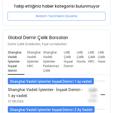
Takip ettiğiniz haber kategorisi bulunmuyor
Bildirim Tercihlerini Düzenle
Global Demir Çelik Borsaları
Demir Çelik Endeksleri, Fiyat ve Haberleri
Shanghai
Shanghai
Shanghai
LME
LME
LME
LME
Vadeli
Vadeli
Vadeli
Çelik
Çelik
Çelik
Çelik
İşlemler-
İşlemler
İşlemler-
İnşaat
Hurda
HRC
Hasır
İnşaat
HRC
Paslanmaz
Demiri
demiri
Çelik
Shanghai Vadeli İşlemler İnşaat Demiri 1 ay vadeli
Shanghai Vadeli İşlemler- İnşaat Demiri -
0,00
1 ay vadeli
-0,00
(0,00)
07.08.2026
Shanghai Vadeli İşlemler İnşaat Demiri 2 Ay Vadeli