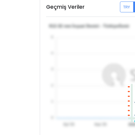
Geçmiş Veriler
TRY
θ12-32 mm İnşaat Demiri - Türkiye/İzmir
5
4
3
2
1
0
Eyl '25
Kas '25
202