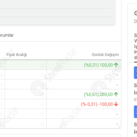
D
orumlar
S
V
İ
İ
Fiyat Aralığı
Günlük Değişim
d
-
-
(%0,31) 100,00
-
-
-
-
-
-
S
İ
-
-
(%0,61) 200,00
0
-
-
(%-0,31) -100,00
-
-
-
-
-
-
S
İ