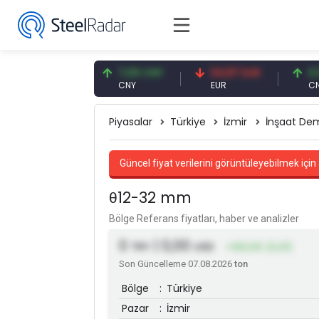
47,59 USD
7,09 CNY
54,87 EUR
0,13 C
USD
CNY
EUR
CNY/EU
Piyasalar
Türkiye
İzmir
İnşaat Dem
Güncel fiyat verilerini görüntüleyebilmek için 
θ12-32 mm
Bölge Referans fiyatları, haber ve analizler
0
| 0,00
TRY
USD
+100,00 (0,31)
Son Güncelleme 07.08.2026
ton
Bölge
:
Türkiye
Pazar
:
İzmir