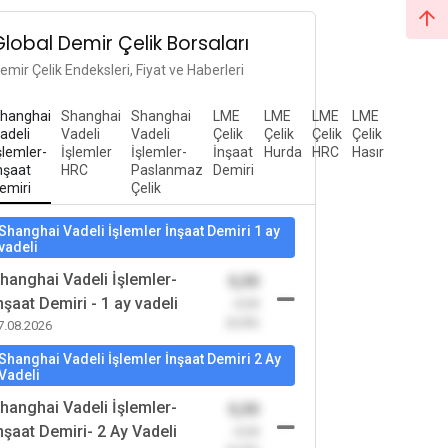
Global Demir Çelik Borsaları
emir Çelik Endeksleri, Fiyat ve Haberleri
hanghai
Shanghai
Shanghai
LME
LME
LME
LME
adeli
Vadeli
Vadeli
Çelik
Çelik
Çelik
Çelik
şlemler-
İşlemler
İşlemler-
İnşaat
Hurda
HRC
Hasır
nşaat
HRC
Paslanmaz
Demiri
emiri
Çelik
Shanghai Vadeli İşlemler İnşaat Demiri 1 ay
vadeli
hanghai Vadeli İşlemler-
0,00
nşaat Demiri - 1 ay vadeli
-0,00
(0,00)
7.08.2026
Shanghai Vadeli İşlemler İnşaat Demiri 2 Ay
Vadeli
hanghai Vadeli İşlemler-
0,00
nşaat Demiri- 2 Ay Vadeli
-0,00