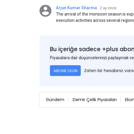
Arjun Kumar Sharma
2 ay önce
The arrival of the monsoon season is exp
execution activities across several region
flat steel products. Demand from infrastr
manufacturing, and rural construction pro
despite seasonal disruptions caused by he
Bu içeriğe sadece +plus abonel
Piyasalara dair düşüncelerinizi paylaşmak
Zaten bir hesabınız var
ABONE OLUN
Gündem
Demir Çelik Piyasaları
Eko