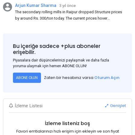
Arjun Kumar Sharma
3 yıl önce
The secondary rolling mills in Raipur dropped Structure prices
by around Rs. 300/ton today. The current prices hover
approximately at Rs. 48,200-48,500/ton for the basic heavy
Channel (100 x 50) on an exw basis. These prices are subject to
brand variations and do not include trade discounts. As a result
of a sluggish trend, mills had to lower their offers immediately
Bu içeriğe sadece +plus aboneler
following yesterday's price hike.
erişebilir.
Piyasalara dair düşüncelerinizi paylaşmak ve daha fazla
yoruma ulaşmak için hemen ABONE OLUN!
Zaten bir hesabınız varsa
Oturum Açın
ABONE OLUN
Genişlet
İzleme Listesi
İzleme listeniz boş
Favori emtialarınızı hızlı erişim için ekleyin ve son fiyat