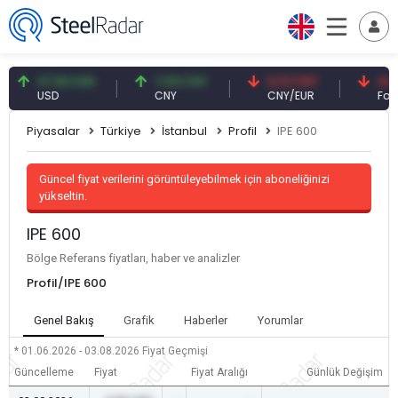
47,59 USD
7,09 CNY
0,13 CNY
41,53 TR
USD
CNY
CNY/EUR
Faiz
Piyasalar
Türkiye
İstanbul
Profil
IPE 600
Güncel fiyat verilerini görüntüleyebilmek için aboneliğinizi
yükseltin.
IPE 600
Bölge Referans fiyatları, haber ve analizler
Profil/IPE 600
Genel Bakış
Grafik
Haberler
Yorumlar
* 01.06.2026 - 03.08.2026
Fiyat Geçmişi
Güncelleme
Fiyat
Fiyat Aralığı
Günlük Değişim