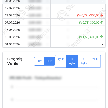
03.08.2026
0,00 USD
-
-
-
17.07.2026
0,00 USD
-
-
-
13.07.2026
0,00 USD
-
-
(%-0,79) -300,00
07.07.2026
0,00 USD
-
-
(%0,78) 300,00
15.06.2026
0,00 USD
-
-
-
10.06.2026
0,00 USD
-
-
(%1,58) 600,00
01.06.2026
0,00 USD
-
-
-
Geçmiş
Aylık
3
6
Yıllık
TRY
USD
Veriler
Aylık
Aylık
IPE 600 Profil - Türkiye/İstanbul
5
4