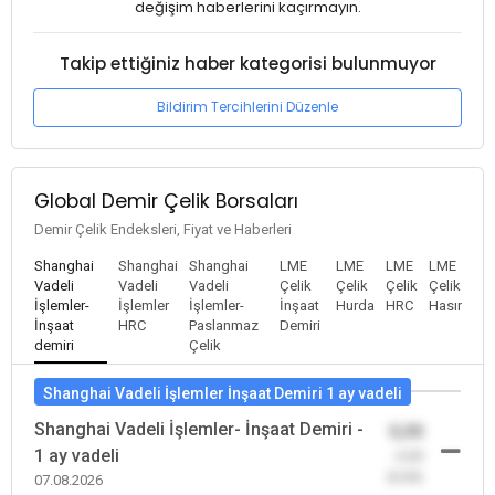
değişim haberlerini kaçırmayın.
Takip ettiğiniz haber kategorisi bulunmuyor
Bildirim Tercihlerini Düzenle
Global Demir Çelik Borsaları
Demir Çelik Endeksleri, Fiyat ve Haberleri
Shanghai
Shanghai
Shanghai
LME
LME
LME
LME
Vadeli
Vadeli
Vadeli
Çelik
Çelik
Çelik
Çelik
İşlemler-
İşlemler
İşlemler-
İnşaat
Hurda
HRC
Hasır
İnşaat
HRC
Paslanmaz
Demiri
demiri
Çelik
Shanghai Vadeli İşlemler İnşaat Demiri 1 ay vadeli
Shanghai Vadeli İşlemler- İnşaat Demiri -
0,00
1 ay vadeli
-0,00
(0,00)
07.08.2026