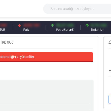
41,53 TRY
83,27 USD
6,74 USD
Faiz
Petrol(brent)
Bakır(lb)
IPE 600
aboneliğinizi yükseltin.
v