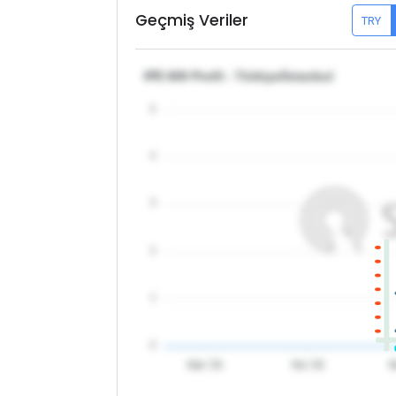
Geçmiş Veriler
TRY
IPE 600 Profil - Türkiye/İstanbul
5
4
3
2
1
0
Mar '26
Nis '26
M