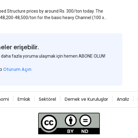
pped Structure prices by around Rs. 300/ton today. The
. 48,200-48,500/ton for the basic heavy Channel (100 x
ject to brand variations and do not include trade
 mills had to lower their offers immediately following
er erişebilir.
 ve daha fazla yoruma ulaşmak için hemen ABONE OLUN!
sa
Oturum Açın
nomi
Emlak
Sektörel
Dernek ve Kuruluşlar
Analiz