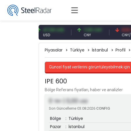
3 EUR
47,59 USD
7,09 CNY
0,13 CNY
USD
CNY
CNY/EUR
Piyasalar
Türkiye
İstanbul
Profil
Güncel fiyat verilerini görüntüleyebilmek için 
IPE 600
Bölge Referans fiyatları, haber ve analizler
0
| 0,00
TRY
USD
Son Güncelleme 03.08.2026
CONFIG
Bölge
:
Türkiye
Pazar
:
İstanbul