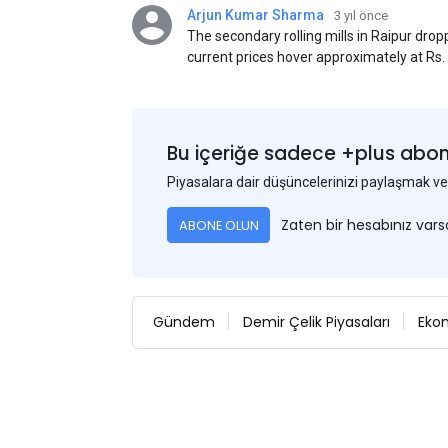
Arjun Kumar Sharma
3 yıl önce
The secondary rolling mills in Raipur dro
current prices hover approximately at Rs
50) on an exw basis. These prices are sub
discounts. As a result of a sluggish trend,
yesterday's price hike.
Bu içeriğe sadece +plus abonel
Piyasalara dair düşüncelerinizi paylaşmak
Zaten bir hesabınız var
ABONE OLUN
Gündem
Demir Çelik Piyasaları
Eko