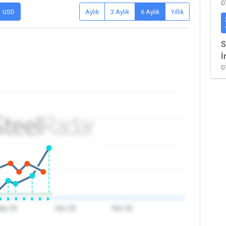
0
USD
Aylık
3 Aylık
6 Aylık
Yıllık
S
İ
0
ay '26
Haz '26
Tem '26