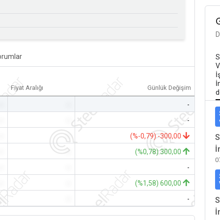
D
orumlar
S
V
İ
İ
Fiyat Aralığı
Günlük Değişim
d
-
-
-
-
-
-
-
-
(%-0,79) -300,00
S
İ
-
-
(%0,78) 300,00
0
-
-
-
-
-
(%1,58) 600,00
-
-
-
S
İ