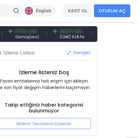
KAYIT OL
OTURUM AÇ
English
97,32 USD
96,27 USD
377,25 USD
Gümüş(ons)
(CME) 62% Fe
Gemi Söküm
A
Genişlet
İzleme Listesi
İzleme listeniz boş
Favori emtialarınızı hızlı erişim için ekleyin
e son fiyat değişim haberlerini kaçırmayın.
Takip ettiğiniz haber kategorisi
bulunmuyor
Bildirim Tercihlerini Düzenle