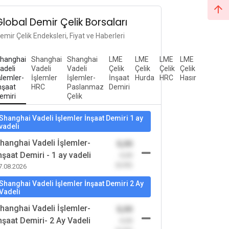
Global Demir Çelik Borsaları
emir Çelik Endeksleri, Fiyat ve Haberleri
hanghai
Shanghai
Shanghai
LME
LME
LME
LME
adeli
Vadeli
Vadeli
Çelik
Çelik
Çelik
Çelik
şlemler-
İşlemler
İşlemler-
İnşaat
Hurda
HRC
Hasır
nşaat
HRC
Paslanmaz
Demiri
emiri
Çelik
Shanghai Vadeli İşlemler İnşaat Demiri 1 ay
vadeli
hanghai Vadeli İşlemler-
0,00
nşaat Demiri - 1 ay vadeli
-0,00
(0,00)
7.08.2026
Shanghai Vadeli İşlemler İnşaat Demiri 2 Ay
Vadeli
hanghai Vadeli İşlemler-
0,00
nşaat Demiri- 2 Ay Vadeli
-0,00