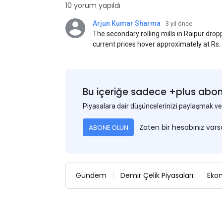
10 yorum yapıldı
Arjun Kumar Sharma
3 yıl önce
The secondary rolling mills in Raipur dro
current prices hover approximately at Rs
50) on an exw basis. These prices are sub
discounts. As a result of a sluggish trend,
yesterday's price hike.
Bu içeriğe sadece +plus abonel
Piyasalara dair düşüncelerinizi paylaşmak
Zaten bir hesabınız var
ABONE OLUN
Gündem
Demir Çelik Piyasaları
Eko