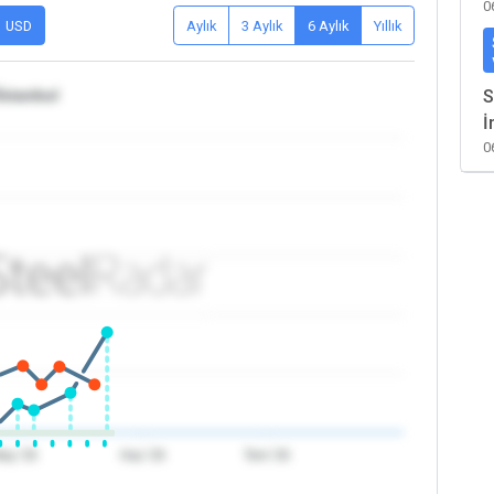
0
USD
Aylık
3 Aylık
6 Aylık
Yıllık
İstanbul
S
İ
0
ay '26
Haz '26
Tem '26