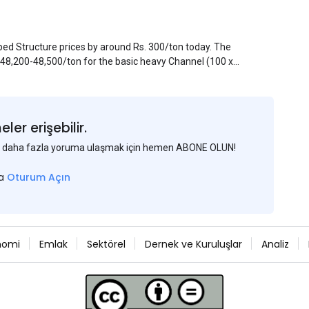
pped Structure prices by around Rs. 300/ton today. The
. 48,200-48,500/ton for the basic heavy Channel (100 x
ject to brand variations and do not include trade
 mills had to lower their offers immediately following
er erişebilir.
 ve daha fazla yoruma ulaşmak için hemen ABONE OLUN!
sa
Oturum Açın
nomi
Emlak
Sektörel
Dernek ve Kuruluşlar
Analiz