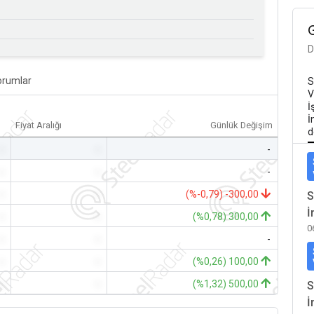
D
orumlar
S
V
İ
İ
Fiyat Aralığı
Günlük Değişim
d
-
-
-
-
-
-
-
-
(%-0,79) -300,00
S
İ
-
-
(%0,78) 300,00
0
-
-
-
-
-
(%0,26) 100,00
-
-
(%1,32) 500,00
S
İ