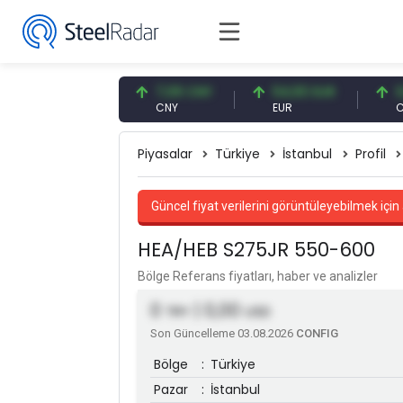
7,57 USD
7,09 CNY
54,93 EUR
0,13 CN
SD
CNY
EUR
CNY/EU
Piyasalar
Türkiye
İstanbul
Profil
Güncel fiyat verilerini görüntüleyebilmek için 
HEA/HEB S275JR 550-600
Bölge Referans fiyatları, haber ve analizler
0
| 0,00
TRY
USD
Son Güncelleme 03.08.2026
CONFIG
Bölge
:
Türkiye
Pazar
:
İstanbul