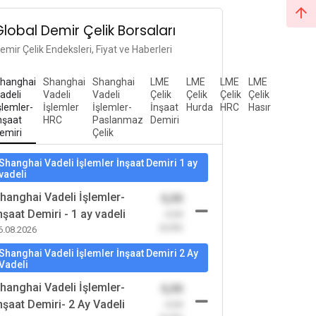
Global Demir Çelik Borsaları
emir Çelik Endeksleri, Fiyat ve Haberleri
hanghai
Shanghai
Shanghai
LME
LME
LME
LME
adeli
Vadeli
Vadeli
Çelik
Çelik
Çelik
Çelik
şlemler-
İşlemler
İşlemler-
İnşaat
Hurda
HRC
Hasır
nşaat
HRC
Paslanmaz
Demiri
emiri
Çelik
Shanghai Vadeli İşlemler İnşaat Demiri 1 ay
vadeli
hanghai Vadeli İşlemler-
0,00
nşaat Demiri - 1 ay vadeli
-0,00
(0,00)
6.08.2026
Shanghai Vadeli İşlemler İnşaat Demiri 2 Ay
Vadeli
hanghai Vadeli İşlemler-
0,00
nşaat Demiri- 2 Ay Vadeli
-0,00