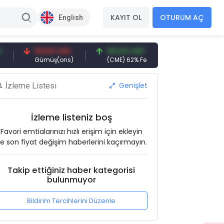
KAYIT OL
OTURUM AÇ
English
94,50 USD
94,44 USD
377,25 USD
Gümüş(ons)
(CME) 62% Fe
Gemi Söküm
Genişlet
İzleme Listesi
İzleme listeniz boş
Favori emtialarınızı hızlı erişim için ekleyin
e son fiyat değişim haberlerini kaçırmayın.
Takip ettiğiniz haber kategorisi
bulunmuyor
Bildirim Tercihlerini Düzenle