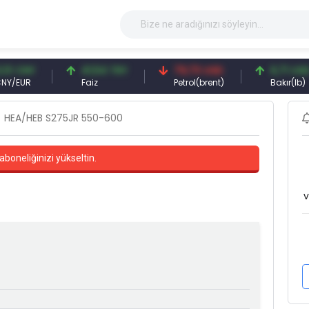
Y
41,54 TRY
79,73 USD
6,71 USD
R
Faiz
Petrol(brent)
Bakır(lb)
HEA/HEB S275JR 550-600
aboneliğinizi yükseltin.
v