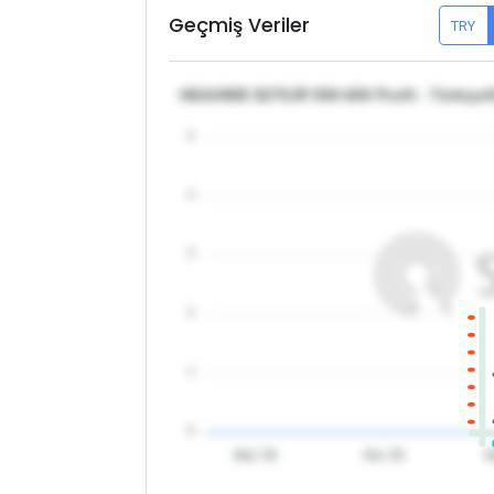
Geçmiş Veriler
TRY
HEA/HEB S275JR 550-600 Profil - Türkiye/
5
4
3
2
1
0
Mar '26
Nis '26
M