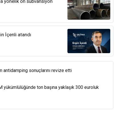
ra yönelik ön sübvansiyon
n İçenli atandı
in antidamping sonuçlarını revize etti
M yükümlülüğünde ton başına yaklaşık 300 euroluk