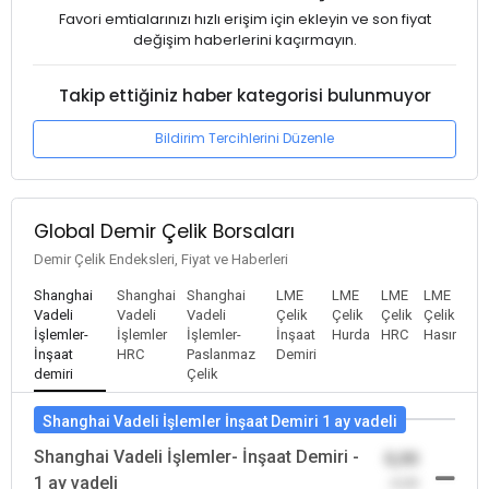
Favori emtialarınızı hızlı erişim için ekleyin ve son fiyat
değişim haberlerini kaçırmayın.
Takip ettiğiniz haber kategorisi bulunmuyor
Bildirim Tercihlerini Düzenle
Global Demir Çelik Borsaları
Demir Çelik Endeksleri, Fiyat ve Haberleri
Shanghai
Shanghai
Shanghai
LME
LME
LME
LME
Vadeli
Vadeli
Vadeli
Çelik
Çelik
Çelik
Çelik
İşlemler-
İşlemler
İşlemler-
İnşaat
Hurda
HRC
Hasır
İnşaat
HRC
Paslanmaz
Demiri
demiri
Çelik
Shanghai Vadeli İşlemler İnşaat Demiri 1 ay vadeli
Shanghai Vadeli İşlemler- İnşaat Demiri -
0,00
1 ay vadeli
-0,00