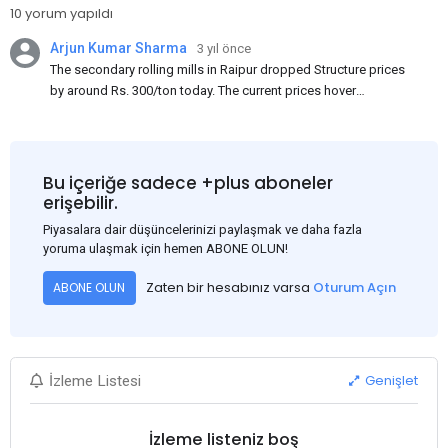
10 yorum yapıldı
Arjun Kumar Sharma
3 yıl önce
The secondary rolling mills in Raipur dropped Structure prices
by around Rs. 300/ton today. The current prices hover
approximately at Rs. 48,200-48,500/ton for the basic heavy
Channel (100 x 50) on an exw basis. These prices are subject to
brand variations and do not include trade discounts. As a result
of a sluggish trend, mills had to lower their offers immediately
Bu içeriğe sadece +plus aboneler
following yesterday's price hike.
erişebilir.
Piyasalara dair düşüncelerinizi paylaşmak ve daha fazla
yoruma ulaşmak için hemen ABONE OLUN!
Zaten bir hesabınız varsa
Oturum Açın
ABONE OLUN
Genişlet
İzleme Listesi
İzleme listeniz boş