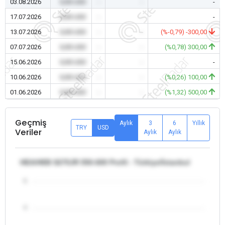
03.08.2026
0,00 USD
-
-
-
17.07.2026
0,00 USD
-
-
-
13.07.2026
0,00 USD
-
-
(%-0,79) -300,00
07.07.2026
0,00 USD
-
-
(%0,78) 300,00
15.06.2026
0,00 USD
-
-
-
10.06.2026
0,00 USD
-
-
(%0,26) 100,00
01.06.2026
0,00 USD
-
-
(%1,32) 500,00
Geçmiş
Aylık
3
6
Yıllık
TRY
USD
Veriler
Aylık
Aylık
HEA/HEB S275JR 550-600 Profil - Türkiye/İstanbul
5
4