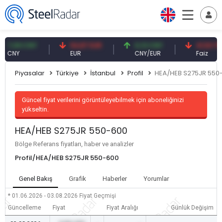
09 CNY
54,87 EUR
0,13 CNY
41,53 TRY
Y
EUR
CNY/EUR
Faiz
Piyasalar
Türkiye
İstanbul
Profil
HEA/HEB S275JR 550
Güncel fiyat verilerini görüntüleyebilmek için aboneliğinizi
yükseltin.
HEA/HEB S275JR 550-600
Bölge Referans fiyatları, haber ve analizler
Profil/HEA/HEB S275JR 550-600
Genel Bakış
Grafik
Haberler
Yorumlar
* 01.06.2026 - 03.08.2026
Fiyat Geçmişi
Güncelleme
Fiyat
Fiyat Aralığı
Günlük Değişim