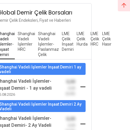
Global Demir Çelik Borsaları
emir Çelik Endeksleri, Fiyat ve Haberleri
hanghai
Shanghai
Shanghai
LME
LME
LME
LME
adeli
Vadeli
Vadeli
Çelik
Çelik
Çelik
Çelik
şlemler-
İşlemler
İşlemler-
İnşaat
Hurda
HRC
Hasır
nşaat
HRC
Paslanmaz
Demiri
emiri
Çelik
Shanghai Vadeli İşlemler İnşaat Demiri 1 ay
vadeli
hanghai Vadeli İşlemler-
0,00
nşaat Demiri - 1 ay vadeli
-0,00
(0,00)
5.08.2026
Shanghai Vadeli İşlemler İnşaat Demiri 2 Ay
Vadeli
hanghai Vadeli İşlemler-
0,00
nşaat Demiri- 2 Ay Vadeli
-0,00