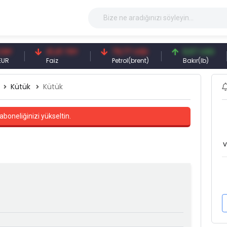
41,41 TRY
79,77 USD
6,67 USD
Faiz
Petrol(brent)
Bakır(lb)
Kütük
Kütük
aboneliğinizi yükseltin.
v