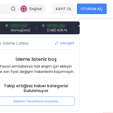
KAYIT OL
OTURUM AÇ
English
94,51 USD
93,96 USD
377,25 USD
6
Gümüş(ons)
(CME) 62% Fe
Gemi Söküm
Al
Genişlet
İzleme Listesi
İzleme listeniz boş
Favori emtialarınızı hızlı erişim için ekleyin
e son fiyat değişim haberlerini kaçırmayın.
Takip ettiğiniz haber kategorisi
bulunmuyor
Bildirim Tercihlerini Düzenle