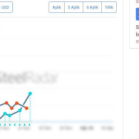
0
USD
Aylık
3 Aylık
6 Aylık
Yıllık
S
İ
0
0 Tem
23 Tem
26 Tem
29 Tem
Ağu '26
04 Ağu