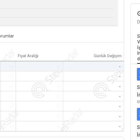
D
orumlar
S
V
İ
İ
Fiyat Aralığı
Günlük Değişim
d
-
-
-
-
-
-
-
-
-
S
İ
-
-
-
0
-
-
-
-
-
-
-
-
-
S
İ