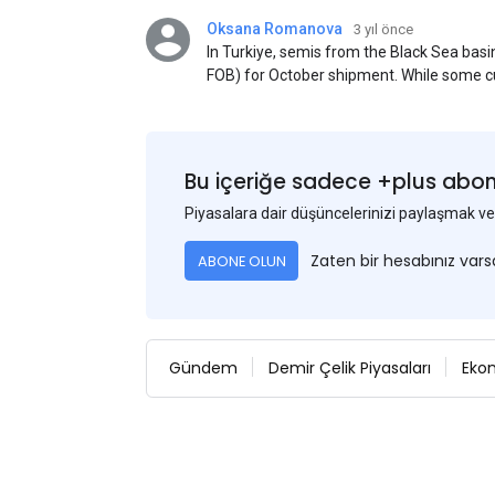
Oksana Romanova
3 yıl önce
In Turkiye, semis from the Black Sea ba
FOB) for October shipment. While some cu
participants admit that it could be only 
is available from the market. Information
two weeks ago was circulating in the mark
publication. This was a re-export of Donba
Bu içeriğe sadece +plus abonel
Piyasalara dair düşüncelerinizi paylaşmak
Zaten bir hesabınız var
ABONE OLUN
Gündem
Demir Çelik Piyasaları
Eko