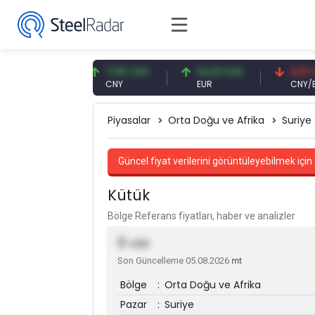
6 USD
7,08 CNY
54,91 EUR
0,13 CNY
CNY
EUR
CNY/EUR
Piyasalar
Orta Doğu ve Afrika
Suriye
Güncel fiyat verilerini görüntüleyebilmek için 
Kütük
Bölge Referans fiyatları, haber ve analizler
0
USD
Son Güncelleme 05.08.2026
mt
Bölge
:
Orta Doğu ve Afrika
Pazar
:
Suriye