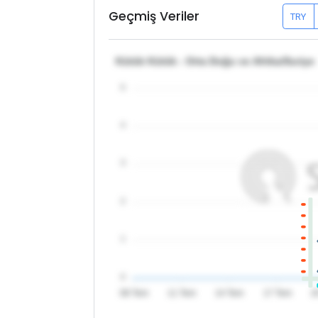
Geçmiş Veriler
TRY
Kütük Kütük - Orta Doğu ve Afrika/Suriye
5
4
3
2
1
0
08 Tem
11 Tem
14 Tem
17 Tem
2