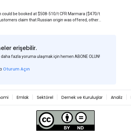
sin could be booked at $508-510/t CFR Marmara ($470/t
stomers claim that Russian origin was offered, other
Belarus or Donbas. Around 10,000 t of Belarusian product
 about sales of 15,000-20,000 t at $485/t CFR around
et, but it could not be confirmed at the time of
s material provided by a Russian mill.
er erişebilir.
 ve daha fazla yoruma ulaşmak için hemen ABONE OLUN!
sa
Oturum Açın
nomi
Emlak
Sektörel
Dernek ve Kuruluşlar
Analiz