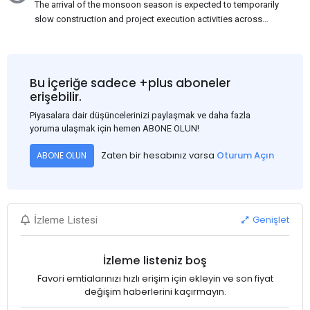
The arrival of the monsoon season is expected to temporarily
slow construction and project execution activities across
several regions of India, resulting in reduced short-term
demand for flat steel products. Demand from infrastructure
development, roofing applications, industrial manufacturing,
and rural construction projects is expected to provide support
Bu içeriğe sadece +plus aboneler
to the market despite seasonal disruptions caused by heavy
erişebilir.
rainfall.
Piyasalara dair düşüncelerinizi paylaşmak ve daha fazla
yoruma ulaşmak için hemen ABONE OLUN!
Zaten bir hesabınız varsa
Oturum Açın
ABONE OLUN
Genişlet
İzleme Listesi
İzleme listeniz boş
Favori emtialarınızı hızlı erişim için ekleyin ve son fiyat
değişim haberlerini kaçırmayın.