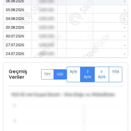
06.08.2026
0,00 USD
-
-
-
05.08.2026
0,00 USD
-
-
-
04.08.2026
0,00 USD
-
-
-
03.08.2026
0,00 USD
-
-
-
30.07.2026
0,00 USD
-
-
-
27.07.2026
0,00 USD
-
-
-
24.07.2026
0,00 USD
-
-
-
Geçmiş
Aylık
3
6
Yıllık
TRY
USD
Veriler
Aylık
Aylık
θ12-32 mm İnşaat Demiri - Orta Doğu ve Afrika/Katar
5
4