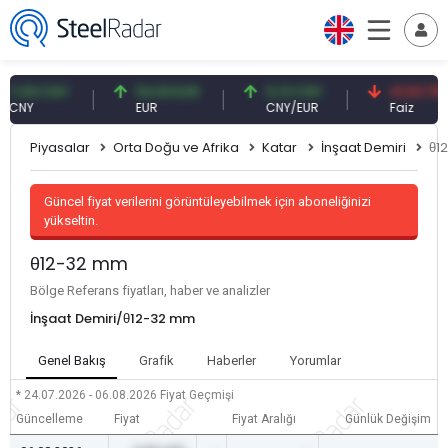
09 CNY
54,93 EUR
0,13 CNY
41,53 TRY
Y
EUR
CNY/EUR
Faiz
Piyasalar
Orta Doğu ve Afrika
Katar
İnşaat Demiri
θ1
Güncel fiyat verilerini görüntüleyebilmek için aboneliğinizi
yükseltin.
θ12-32 mm
Bölge Referans fiyatları, haber ve analizler
İnşaat Demiri/θ12-32 mm
Genel Bakış
Grafik
Haberler
Yorumlar
* 24.07.2026 - 06.08.2026
Fiyat Geçmişi
Güncelleme
Fiyat
Fiyat Aralığı
Günlük Değişim