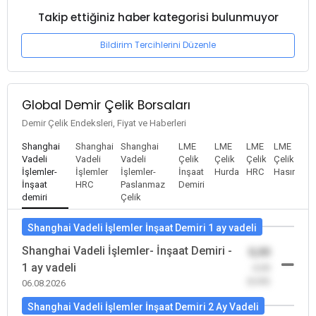
Takip ettiğiniz haber kategorisi bulunmuyor
Bildirim Tercihlerini Düzenle
Global Demir Çelik Borsaları
Demir Çelik Endeksleri, Fiyat ve Haberleri
Shanghai
Shanghai
Shanghai
LME
LME
LME
LME
Vadeli
Vadeli
Vadeli
Çelik
Çelik
Çelik
Çelik
İşlemler-
İşlemler
İşlemler-
İnşaat
Hurda
HRC
Hasır
İnşaat
HRC
Paslanmaz
Demiri
demiri
Çelik
Shanghai Vadeli İşlemler İnşaat Demiri 1 ay vadeli
Shanghai Vadeli İşlemler- İnşaat Demiri -
0,00
1 ay vadeli
-0,00
(0,00)
06.08.2026
Shanghai Vadeli İşlemler İnşaat Demiri 2 Ay Vadeli