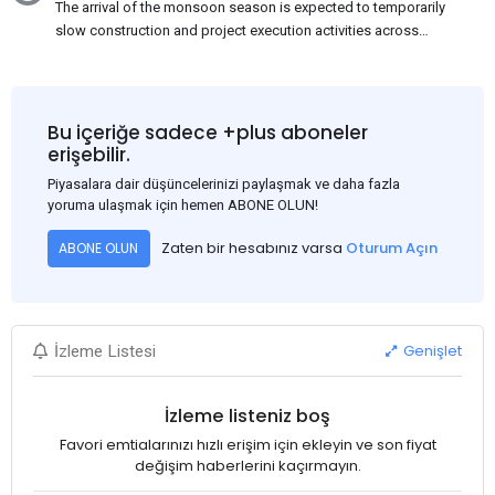
The arrival of the monsoon season is expected to temporarily
slow construction and project execution activities across
several regions of India, resulting in reduced short-term
demand for flat steel products. Demand from infrastructure
development, roofing applications, industrial manufacturing,
and rural construction projects is expected to provide support
Bu içeriğe sadece +plus aboneler
to the market despite seasonal disruptions caused by heavy
erişebilir.
rainfall.
Piyasalara dair düşüncelerinizi paylaşmak ve daha fazla
yoruma ulaşmak için hemen ABONE OLUN!
Zaten bir hesabınız varsa
Oturum Açın
ABONE OLUN
Genişlet
İzleme Listesi
İzleme listeniz boş
Favori emtialarınızı hızlı erişim için ekleyin ve son fiyat
değişim haberlerini kaçırmayın.