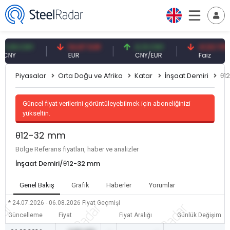
09 CNY
54,87 EUR
0,13 CNY
41,53 TRY
Y
EUR
CNY/EUR
Faiz
Piyasalar
Orta Doğu ve Afrika
Katar
İnşaat Demiri
θ1
Güncel fiyat verilerini görüntüleyebilmek için aboneliğinizi
yükseltin.
θ12-32 mm
Bölge Referans fiyatları, haber ve analizler
İnşaat Demiri/θ12-32 mm
Genel Bakış
Grafik
Haberler
Yorumlar
* 24.07.2026 - 06.08.2026
Fiyat Geçmişi
Güncelleme
Fiyat
Fiyat Aralığı
Günlük Değişim