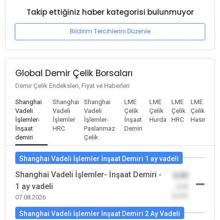
Takip ettiğiniz haber kategorisi bulunmuyor
Bildirim Tercihlerini Düzenle
Global Demir Çelik Borsaları
Demir Çelik Endeksleri, Fiyat ve Haberleri
Shanghai
Shanghai
Shanghai
LME
LME
LME
LME
Vadeli
Vadeli
Vadeli
Çelik
Çelik
Çelik
Çelik
İşlemler-
İşlemler
İşlemler-
İnşaat
Hurda
HRC
Hasır
İnşaat
HRC
Paslanmaz
Demiri
demiri
Çelik
Shanghai Vadeli İşlemler İnşaat Demiri 1 ay vadeli
Shanghai Vadeli İşlemler- İnşaat Demiri -
0,00
1 ay vadeli
-0,00
(0,00)
07.08.2026
Shanghai Vadeli İşlemler İnşaat Demiri 2 Ay Vadeli