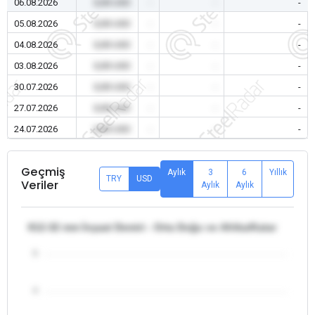
06.08.2026
0,00 USD
-
-
-
05.08.2026
0,00 USD
-
-
-
04.08.2026
0,00 USD
-
-
-
03.08.2026
0,00 USD
-
-
-
30.07.2026
0,00 USD
-
-
-
27.07.2026
0,00 USD
-
-
-
24.07.2026
0,00 USD
-
-
-
Geçmiş
Aylık
3
6
Yıllık
TRY
USD
Veriler
Aylık
Aylık
θ12-32 mm İnşaat Demiri - Orta Doğu ve Afrika/Katar
5
4