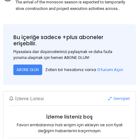
The arrival of the monsoon season is expected to temporarily
slow construction and project execution activities across
several regions of India, resulting in reduced short-term
demand for flat steel products. Demand from infrastructure
development, roofing applications, industrial manufacturing,
and rural construction projects is expected to provide support
Bu içeriğe sadece +plus aboneler
to the market despite seasonal disruptions caused by heavy
erişebilir.
rainfall.
Piyasalara dair düşüncelerinizi paylaşmak ve daha fazla
yoruma ulaşmak için hemen ABONE OLUN!
Zaten bir hesabınız varsa
Oturum Açın
ABONE OLUN
Genişlet
İzleme Listesi
İzleme listeniz boş
Favori emtialarınızı hızlı erişim için ekleyin ve son fiyat
değişim haberlerini kaçırmayın.