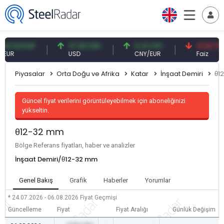
93 EUR
47,59 USD
0,13 CNY
41,53 TRY
USD
CNY/EUR
Faiz
Piyasalar
Orta Doğu ve Afrika
Katar
İnşaat Demiri
θ1
Güncel fiyat verilerini görüntüleyebilmek için aboneliğinizi
yükseltin.
θ12-32 mm
Bölge Referans fiyatları, haber ve analizler
İnşaat Demiri/θ12-32 mm
Genel Bakış
Grafik
Haberler
Yorumlar
* 24.07.2026 - 06.08.2026
Fiyat Geçmişi
Güncelleme
Fiyat
Fiyat Aralığı
Günlük Değişim