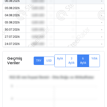
06.08.2026
0,00 USD
-
-
-
05.08.2026
0,00 USD
-
-
-
04.08.2026
0,00 USD
-
-
-
03.08.2026
0,00 USD
-
-
-
30.07.2026
0,00 USD
-
-
-
27.07.2026
0,00 USD
-
-
-
24.07.2026
0,00 USD
-
-
-
Geçmiş
Aylık
3
6
Yıllık
TRY
USD
Veriler
Aylık
Aylık
θ12-32 mm İnşaat Demiri - Orta Doğu ve Afrika/Katar
5
4