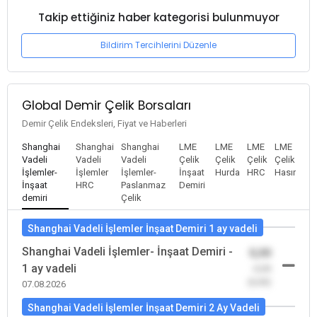
Takip ettiğiniz haber kategorisi bulunmuyor
Bildirim Tercihlerini Düzenle
Global Demir Çelik Borsaları
Demir Çelik Endeksleri, Fiyat ve Haberleri
Shanghai
Shanghai
Shanghai
LME
LME
LME
LME
Vadeli
Vadeli
Vadeli
Çelik
Çelik
Çelik
Çelik
İşlemler-
İşlemler
İşlemler-
İnşaat
Hurda
HRC
Hasır
İnşaat
HRC
Paslanmaz
Demiri
demiri
Çelik
Shanghai Vadeli İşlemler İnşaat Demiri 1 ay vadeli
Shanghai Vadeli İşlemler- İnşaat Demiri -
0,00
1 ay vadeli
-0,00
(0,00)
07.08.2026
Shanghai Vadeli İşlemler İnşaat Demiri 2 Ay Vadeli