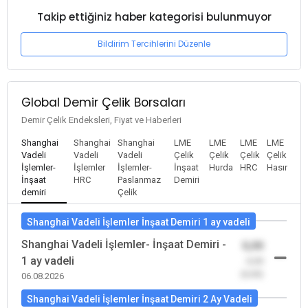
Takip ettiğiniz haber kategorisi bulunmuyor
Bildirim Tercihlerini Düzenle
Global Demir Çelik Borsaları
Demir Çelik Endeksleri, Fiyat ve Haberleri
Shanghai
Shanghai
Shanghai
LME
LME
LME
LME
Vadeli
Vadeli
Vadeli
Çelik
Çelik
Çelik
Çelik
İşlemler-
İşlemler
İşlemler-
İnşaat
Hurda
HRC
Hasır
İnşaat
HRC
Paslanmaz
Demiri
demiri
Çelik
Shanghai Vadeli İşlemler İnşaat Demiri 1 ay vadeli
Shanghai Vadeli İşlemler- İnşaat Demiri -
0,00
1 ay vadeli
-0,00
(0,00)
06.08.2026
Shanghai Vadeli İşlemler İnşaat Demiri 2 Ay Vadeli