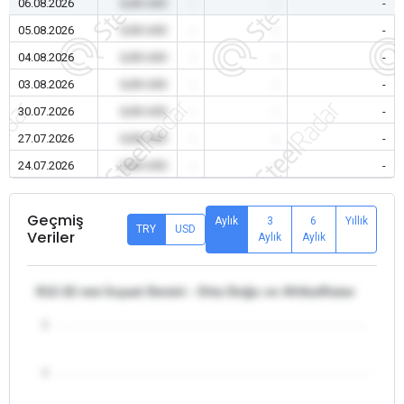
06.08.2026
0,00 USD
-
-
-
05.08.2026
0,00 USD
-
-
-
04.08.2026
0,00 USD
-
-
-
03.08.2026
0,00 USD
-
-
-
30.07.2026
0,00 USD
-
-
-
27.07.2026
0,00 USD
-
-
-
24.07.2026
0,00 USD
-
-
-
Geçmiş
Aylık
3
6
Yıllık
TRY
USD
Veriler
Aylık
Aylık
θ12-32 mm İnşaat Demiri - Orta Doğu ve Afrika/Katar
5
4