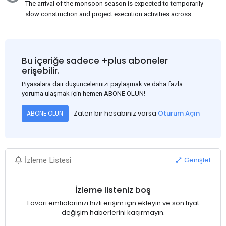
The arrival of the monsoon season is expected to temporarily
slow construction and project execution activities across
several regions of India, resulting in reduced short-term
demand for flat steel products. Demand from infrastructure
development, roofing applications, industrial manufacturing,
and rural construction projects is expected to provide support
Bu içeriğe sadece +plus aboneler
to the market despite seasonal disruptions caused by heavy
erişebilir.
rainfall.
Piyasalara dair düşüncelerinizi paylaşmak ve daha fazla
yoruma ulaşmak için hemen ABONE OLUN!
Zaten bir hesabınız varsa
Oturum Açın
ABONE OLUN
Genişlet
İzleme Listesi
İzleme listeniz boş
Favori emtialarınızı hızlı erişim için ekleyin ve son fiyat
değişim haberlerini kaçırmayın.