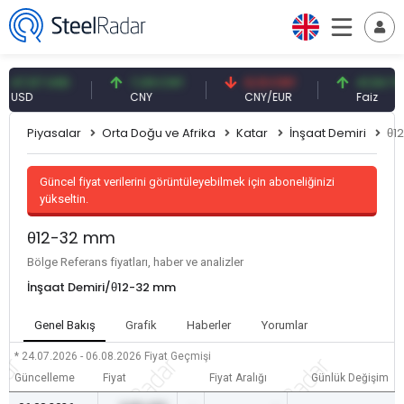
,57 USD
7,09 CNY
0,13 CNY
41,54 TRY
D
CNY
CNY/EUR
Faiz
Piyasalar
Orta Doğu ve Afrika
Katar
İnşaat Demiri
θ1
Güncel fiyat verilerini görüntüleyebilmek için aboneliğinizi
yükseltin.
θ12-32 mm
Bölge Referans fiyatları, haber ve analizler
İnşaat Demiri/θ12-32 mm
Genel Bakış
Grafik
Haberler
Yorumlar
* 24.07.2026 - 06.08.2026
Fiyat Geçmişi
Güncelleme
Fiyat
Fiyat Aralığı
Günlük Değişim