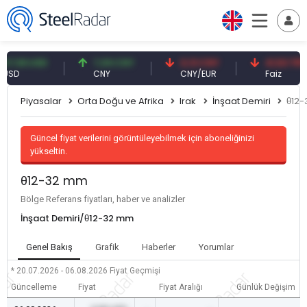
59 USD
7,09 CNY
0,13 CNY
41,53 TRY
D
CNY
CNY/EUR
Faiz
Piyasalar
Orta Doğu ve Afrika
Irak
İnşaat Demiri
θ12
Güncel fiyat verilerini görüntüleyebilmek için aboneliğinizi
yükseltin.
θ12-32 mm
Bölge Referans fiyatları, haber ve analizler
İnşaat Demiri/θ12-32 mm
Genel Bakış
Grafik
Haberler
Yorumlar
* 20.07.2026 - 06.08.2026
Fiyat Geçmişi
Güncelleme
Fiyat
Fiyat Aralığı
Günlük Değişim