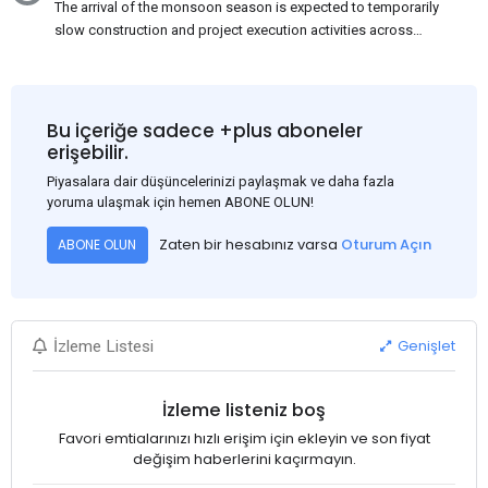
The arrival of the monsoon season is expected to temporarily
slow construction and project execution activities across
several regions of India, resulting in reduced short-term
demand for flat steel products. Demand from infrastructure
development, roofing applications, industrial manufacturing,
and rural construction projects is expected to provide support
Bu içeriğe sadece +plus aboneler
to the market despite seasonal disruptions caused by heavy
erişebilir.
rainfall.
Piyasalara dair düşüncelerinizi paylaşmak ve daha fazla
yoruma ulaşmak için hemen ABONE OLUN!
Zaten bir hesabınız varsa
Oturum Açın
ABONE OLUN
Genişlet
İzleme Listesi
İzleme listeniz boş
Favori emtialarınızı hızlı erişim için ekleyin ve son fiyat
değişim haberlerini kaçırmayın.