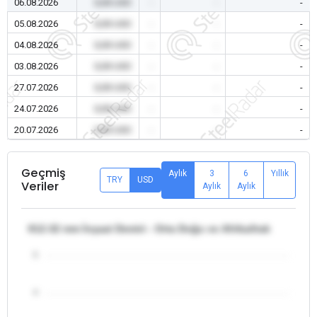
06.08.2026
0,00 USD
-
-
-
05.08.2026
0,00 USD
-
-
-
04.08.2026
0,00 USD
-
-
-
03.08.2026
0,00 USD
-
-
-
27.07.2026
0,00 USD
-
-
-
24.07.2026
0,00 USD
-
-
-
20.07.2026
0,00 USD
-
-
-
Geçmiş
Aylık
3
6
Yıllık
TRY
USD
Veriler
Aylık
Aylık
θ12-32 mm İnşaat Demiri - Orta Doğu ve Afrika/Irak
5
4