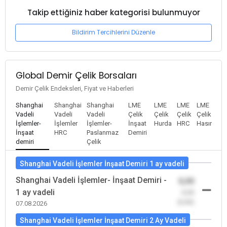
Takip ettiğiniz haber kategorisi bulunmuyor
Bildirim Tercihlerini Düzenle
Global Demir Çelik Borsaları
Demir Çelik Endeksleri, Fiyat ve Haberleri
Shanghai
Shanghai
Shanghai
LME
LME
LME
LME
Vadeli
Vadeli
Vadeli
Çelik
Çelik
Çelik
Çelik
İşlemler-
İşlemler
İşlemler-
İnşaat
Hurda
HRC
Hasır
İnşaat
HRC
Paslanmaz
Demiri
demiri
Çelik
Shanghai Vadeli İşlemler İnşaat Demiri 1 ay vadeli
Shanghai Vadeli İşlemler- İnşaat Demiri -
0,00
1 ay vadeli
-0,00
(0,00)
07.08.2026
Shanghai Vadeli İşlemler İnşaat Demiri 2 Ay Vadeli