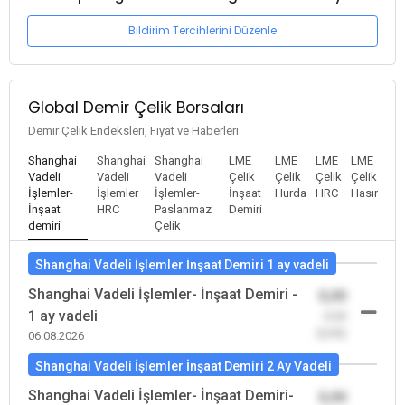
Bildirim Tercihlerini Düzenle
Global Demir Çelik Borsaları
Demir Çelik Endeksleri, Fiyat ve Haberleri
Shanghai
Shanghai
Shanghai
LME
LME
LME
LME
Vadeli
Vadeli
Vadeli
Çelik
Çelik
Çelik
Çelik
İşlemler-
İşlemler
İşlemler-
İnşaat
Hurda
HRC
Hasır
İnşaat
HRC
Paslanmaz
Demiri
demiri
Çelik
Shanghai Vadeli İşlemler İnşaat Demiri 1 ay vadeli
Shanghai Vadeli İşlemler- İnşaat Demiri -
0,00
1 ay vadeli
-0,00
(0,00)
06.08.2026
Shanghai Vadeli İşlemler İnşaat Demiri 2 Ay Vadeli
Shanghai Vadeli İşlemler- İnşaat Demiri-
0,00