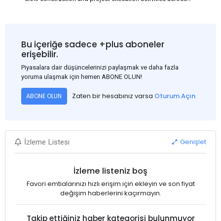
several regions of India, resulting in reduced short-term
demand for flat steel products. Demand from infrastructure
development, roofing applications, industrial manufacturing,
and rural construction projects is expected to provide support
Bu içeriğe sadece +plus aboneler
to the market despite seasonal disruptions caused by heavy
erişebilir.
rainfall.
Piyasalara dair düşüncelerinizi paylaşmak ve daha fazla
yoruma ulaşmak için hemen ABONE OLUN!
Zaten bir hesabınız varsa
Oturum Açın
ABONE OLUN
Genişlet
İzleme Listesi
İzleme listeniz boş
Favori emtialarınızı hızlı erişim için ekleyin ve son fiyat
değişim haberlerini kaçırmayın.
Takip ettiğiniz haber kategorisi bulunmuyor