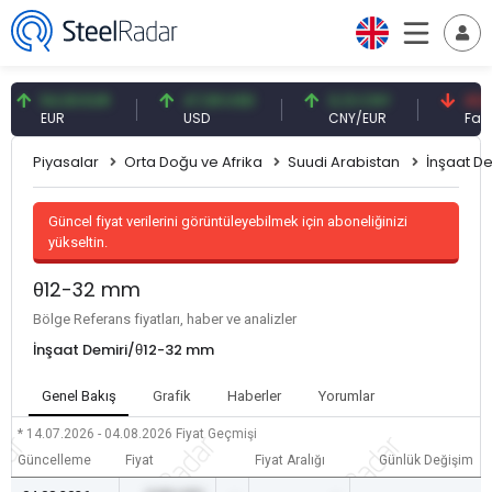
54,93 EUR
47,59 USD
0,13 CNY
41,53 TR
EUR
USD
CNY/EUR
Faiz
Piyasalar
Orta Doğu ve Afrika
Suudi Arabistan
İnşaat De
Güncel fiyat verilerini görüntüleyebilmek için aboneliğinizi
yükseltin.
θ12-32 mm
Bölge Referans fiyatları, haber ve analizler
İnşaat Demiri/θ12-32 mm
Genel Bakış
Grafik
Haberler
Yorumlar
* 14.07.2026 - 04.08.2026
Fiyat Geçmişi
Güncelleme
Fiyat
Fiyat Aralığı
Günlük Değişim