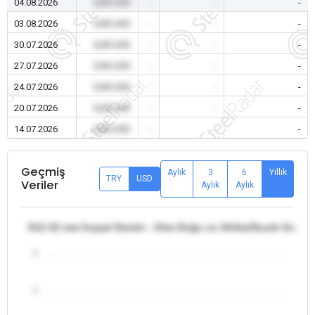
04.08.2026
0,00 USD
-
-
-
03.08.2026
0,00 USD
-
-
-
30.07.2026
0,00 USD
-
-
-
27.07.2026
0,00 USD
-
-
-
24.07.2026
0,00 USD
-
-
-
20.07.2026
0,00 USD
-
-
-
14.07.2026
0,00 USD
-
-
-
Geçmiş
Aylık
3
6
Yıllık
TRY
USD
Veriler
Aylık
Aylık
θ12-32 mm İnşaat Demiri - Orta Doğu ve Afrika/Suudi Arabis
5
4