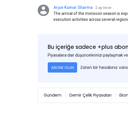
Arjun Kumar Sharma
2 ay önce
The arrival of the monsoon season is exp
execution activities across several region
flat steel products. Demand from infrastr
manufacturing, and rural construction pro
despite seasonal disruptions caused by he
Bu içeriğe sadece +plus abonel
Piyasalara dair düşüncelerinizi paylaşmak
Zaten bir hesabınız var
ABONE OLUN
Gündem
Demir Çelik Piyasaları
Eko