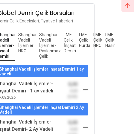
Global Demir Çelik Borsaları
emir Çelik Endeksleri, Fiyat ve Haberleri
hanghai
Shanghai
Shanghai
LME
LME
LME
LME
adeli
Vadeli
Vadeli
Çelik
Çelik
Çelik
Çelik
şlemler-
İşlemler
İşlemler-
İnşaat
Hurda
HRC
Hasır
nşaat
HRC
Paslanmaz
Demiri
emiri
Çelik
Shanghai Vadeli İşlemler İnşaat Demiri 1 ay
vadeli
hanghai Vadeli İşlemler-
0,00
nşaat Demiri - 1 ay vadeli
-0,00
(0,00)
7.08.2026
Shanghai Vadeli İşlemler İnşaat Demiri 2 Ay
Vadeli
hanghai Vadeli İşlemler-
0,00
nşaat Demiri- 2 Ay Vadeli
-0,00