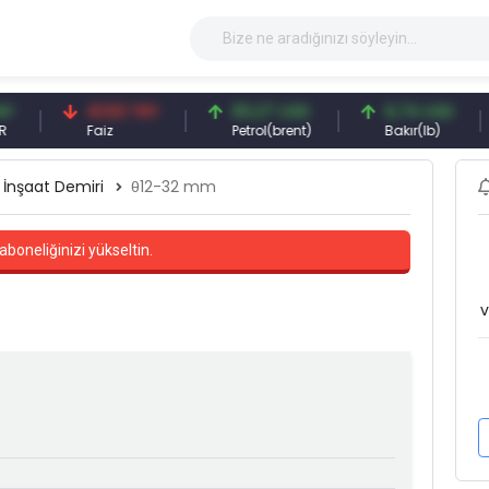
41,53 TRY
83,27 USD
6,74 USD
9
Faiz
Petrol(brent)
Bakır(lb)
G
İnşaat Demiri
θ12-32 mm
aboneliğinizi yükseltin.
v