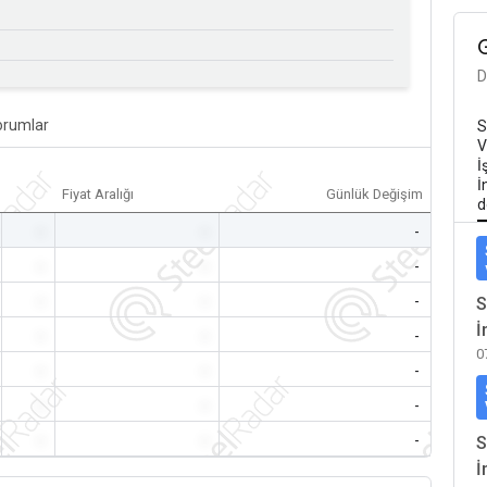
D
orumlar
S
V
İ
İ
Fiyat Aralığı
Günlük Değişim
d
-
-
-
-
-
-
-
-
-
S
İ
-
-
-
0
-
-
-
-
-
-
-
-
-
S
İ