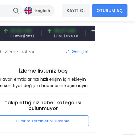
KAYIT OL
OTURUM AÇ
English
7,32 USD
96,27 USD
377,25 USD
6.
ümüş(ons)
(CME) 62% Fe
Gemi Söküm
Alt
Genişlet
İzleme Listesi
İzleme listeniz boş
Favori emtialarınızı hızlı erişim için ekleyin
e son fiyat değişim haberlerini kaçırmayın.
Takip ettiğiniz haber kategorisi
bulunmuyor
Bildirim Tercihlerini Düzenle