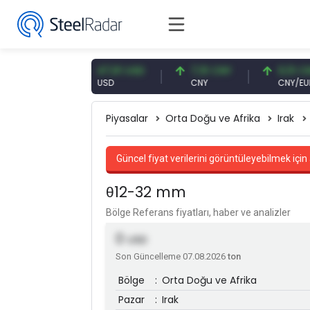
 EUR
47,61 USD
7,10 CNY
0,13 CNY
USD
CNY
CNY/EUR
Piyasalar
Orta Doğu ve Afrika
Irak
Güncel fiyat verilerini görüntüleyebilmek için 
θ12-32 mm
Bölge Referans fiyatları, haber ve analizler
0
USD
Son Güncelleme 07.08.2026
ton
Bölge
:
Orta Doğu ve Afrika
Pazar
:
Irak