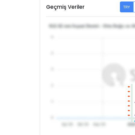
Geçmiş Veriler
TRY
θ12-32 mm İnşaat Demiri - Orta Doğu ve Af
5
4
3
2
1
0
Eyl '25
Eki '25
Kas '25
202