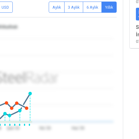
0
USD
Aylık
3 Aylık
6 Aylık
Yıllık
rika/Irak
S
İ
0
6
Şub '26
Nis '26
Haz '26