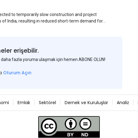
ected to temporarily slow construction and project
s of India, resulting in reduced short-term demand for
ucture development, roofing applications, industrial
jects is expected to provide support to the market
avy rainfall.
er erişebilir.
 ve daha fazla yoruma ulaşmak için hemen ABONE OLUN!
sa
Oturum Açın
nomi
Emlak
Sektörel
Dernek ve Kuruluşlar
Analiz