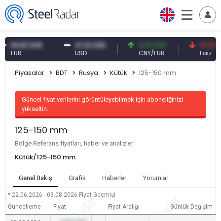
4,87 EUR
47,61 USD
0,13 CNY
41,53 TRY
UR
USD
CNY/EUR
Faiz
Piyasalar
BDT
Rusya
Kütük
125-150 mm
Güncel fiyat verilerini görüntüleyebilmek için aboneliğinizi
yükseltin.
125-150 mm
Bölge Referans fiyatları, haber ve analizler
Kütük/125-150 mm
Genel Bakış
Grafik
Haberler
Yorumlar
* 22.06.2026 - 03.08.2026
Fiyat Geçmişi
Güncelleme
Fiyat
Fiyat Aralığı
Günlük Değişim