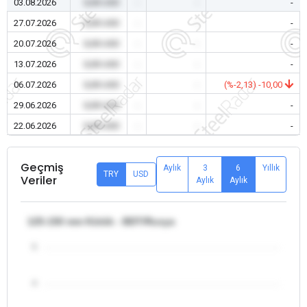
03.08.2026
0,00 USD
-
-
-
27.07.2026
0,00 USD
-
-
-
20.07.2026
0,00 USD
-
-
-
13.07.2026
0,00 USD
-
-
-
06.07.2026
0,00 USD
-
-
(%-2,13) -10,00
29.06.2026
0,00 USD
-
-
-
22.06.2026
0,00 USD
-
-
-
Geçmiş
Aylık
3
6
Yıllık
TRY
USD
Veriler
Aylık
Aylık
125-150 mm Kütük - BDT/Rusya
5
4