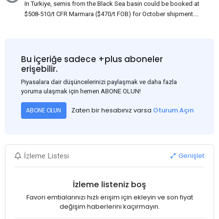
In Turkiye, semis from the Black Sea basin could be booked at
$508-510/t CFR Marmara ($470/t FOB) for October shipment.
While some customers claim that Russian origin was offered,
other participants admit that it could be only Belarus or Donbas.
Around 10,000 t of Belarusian product is available from the
market. Information about sales of 15,000-20,000 t at $485/t
Bu içeriğe sadece +plus aboneler
CFR around two weeks ago was circulating in the market, but it
erişebilir.
could not be confirmed at the time of publication. This was a re-
Piyasalara dair düşüncelerinizi paylaşmak ve daha fazla
export of Donbas material provided by a Russian mill.
yoruma ulaşmak için hemen ABONE OLUN!
Zaten bir hesabınız varsa
Oturum Açın
ABONE OLUN
Genişlet
İzleme Listesi
İzleme listeniz boş
Favori emtialarınızı hızlı erişim için ekleyin ve son fiyat
değişim haberlerini kaçırmayın.