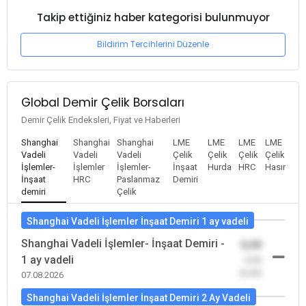
Takip ettiğiniz haber kategorisi bulunmuyor
Bildirim Tercihlerini Düzenle
Global Demir Çelik Borsaları
Demir Çelik Endeksleri, Fiyat ve Haberleri
Shanghai
Shanghai
Shanghai
LME
LME
LME
LME
Vadeli
Vadeli
Vadeli
Çelik
Çelik
Çelik
Çelik
İşlemler-
İşlemler
İşlemler-
İnşaat
Hurda
HRC
Hasır
İnşaat
HRC
Paslanmaz
Demiri
demiri
Çelik
Shanghai Vadeli İşlemler İnşaat Demiri 1 ay vadeli
Shanghai Vadeli İşlemler- İnşaat Demiri -
0,00
1 ay vadeli
-0,00
(0,00)
07.08.2026
Shanghai Vadeli İşlemler İnşaat Demiri 2 Ay Vadeli