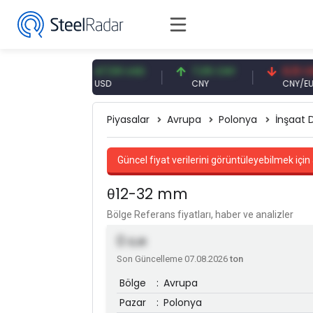
EUR
47,59 USD
7,09 CNY
0,13 CNY
USD
CNY
CNY/EUR
Piyasalar
Avrupa
Polonya
İnşaat 
Güncel fiyat verilerini görüntüleyebilmek için 
θ12-32 mm
Bölge Referans fiyatları, haber ve analizler
0
EUR
Son Güncelleme 07.08.2026
ton
Bölge
:
Avrupa
Pazar
:
Polonya