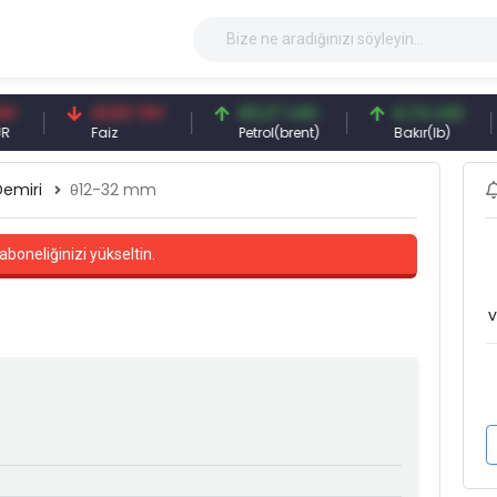
41,53 TRY
83,27 USD
6,74 USD
9
Faiz
Petrol(brent)
Bakır(lb)
G
Demiri
θ12-32 mm
aboneliğinizi yükseltin.
v