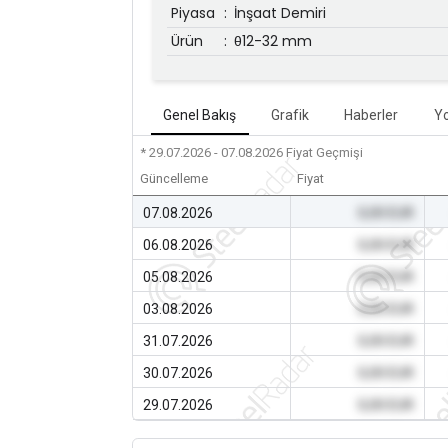
Piyasa
:
İnşaat Demiri
Ürün
:
θ12-32 mm
Genel Bakış
Grafik
Haberler
Y
* 29.07.2026 - 07.08.2026
Fiyat Geçmişi
Güncelleme
Fiyat
07.08.2026
0,00 EUR
06.08.2026
0,00 EUR
05.08.2026
0,00 EUR
03.08.2026
0,00 EUR
31.07.2026
0,00 EUR
30.07.2026
0,00 EUR
29.07.2026
0,00 EUR