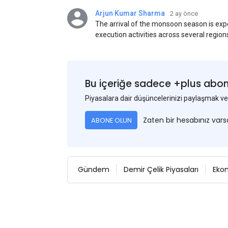
Arjun Kumar Sharma
2 ay önce
The arrival of the monsoon season is exp
execution activities across several region
flat steel products. Demand from infrastr
manufacturing, and rural construction pro
despite seasonal disruptions caused by he
Bu içeriğe sadece +plus abonel
Piyasalara dair düşüncelerinizi paylaşmak
Zaten bir hesabınız var
ABONE OLUN
Gündem
Demir Çelik Piyasaları
Eko