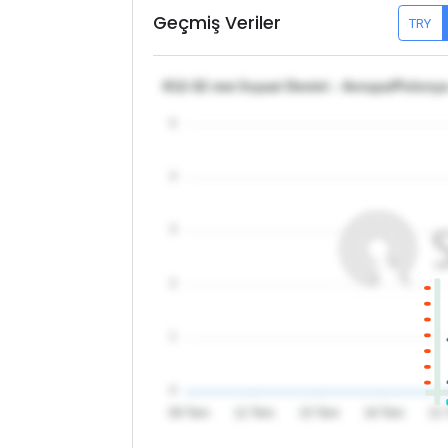
Geçmiş Veriler
TRY
θ12-32 mm İnşaat Demiri - Avrupa/Polony
5
4
3
2
1
0
09 Tem
12 Tem
15 Tem
18 Tem
21