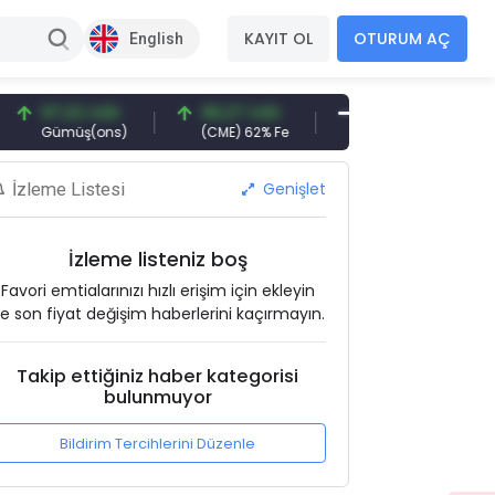
KAYIT OL
OTURUM AÇ
English
7,32 USD
96,27 USD
377,25 USD
6.
ümüş(ons)
(CME) 62% Fe
Gemi Söküm
Alt
Genişlet
İzleme Listesi
İzleme listeniz boş
Favori emtialarınızı hızlı erişim için ekleyin
e son fiyat değişim haberlerini kaçırmayın.
Takip ettiğiniz haber kategorisi
bulunmuyor
Bildirim Tercihlerini Düzenle