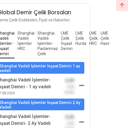
Global Demir Çelik Borsaları
emir Çelik Endeksleri, Fiyat ve Haberleri
hanghai
Shanghai
Shanghai
LME
LME
LME
LME
adeli
Vadeli
Vadeli
Çelik
Çelik
Çelik
Çelik
şlemler-
İşlemler
İşlemler-
İnşaat
Hurda
HRC
Hasır
nşaat
HRC
Paslanmaz
Demiri
emiri
Çelik
Shanghai Vadeli İşlemler İnşaat Demiri 1 ay
vadeli
hanghai Vadeli İşlemler-
0,00
nşaat Demiri - 1 ay vadeli
-0,00
(0,00)
7.08.2026
Shanghai Vadeli İşlemler İnşaat Demiri 2 Ay
Vadeli
hanghai Vadeli İşlemler-
0,00
nşaat Demiri- 2 Ay Vadeli
-0,00