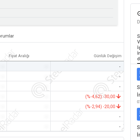
D
orumlar
S
V
İ
İ
Fiyat Aralığı
Günlük Değişim
d
-
-
-
-
-
-
-
-
-
S
İ
-
-
(%-4,62) -30,00
0
-
-
(%-2,94) -20,00
-
-
-
-
-
-
S
İ