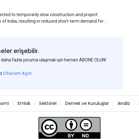
ected to temporarily slow construction and project
s of India, resulting in reduced short-term demand for
ucture development, roofing applications, industrial
jects is expected to provide support to the market
avy rainfall.
er erişebilir.
 ve daha fazla yoruma ulaşmak için hemen ABONE OLUN!
sa
Oturum Açın
nomi
Emlak
Sektörel
Dernek ve Kuruluşlar
Analiz