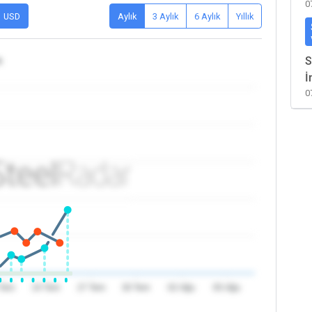
0
USD
Aylık
3 Aylık
6 Aylık
Yıllık
a
S
İ
0
 Tem
24 Tem
27 Tem
30 Tem
02 Ağu
05 Ağu