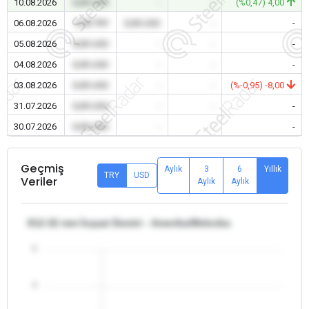
10.08.2026
0,00 USD
-
-
(%0,47) 4,00
06.08.2026
0,00 TRY
0,00 USD
-
-
05.08.2026
0,00 USD
-
-
-
04.08.2026
0,00 USD
-
-
-
03.08.2026
0,00 USD
-
-
(%-0,95) -8,00
31.07.2026
0,00 USD
-
-
-
30.07.2026
0,00 USD
-
-
-
Geçmiş
Aylık
3
6
Yıllık
TRY
USD
Veriler
Aylık
Aylık
θ12-32 mm İnşaat Demiri - Amerika/Meksika
5
4