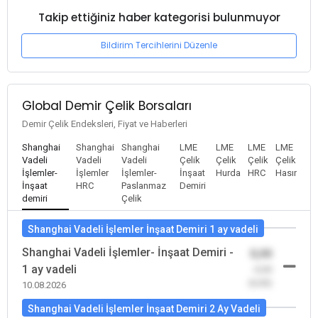
Takip ettiğiniz haber kategorisi bulunmuyor
Bildirim Tercihlerini Düzenle
Global Demir Çelik Borsaları
Demir Çelik Endeksleri, Fiyat ve Haberleri
Shanghai
Shanghai
Shanghai
LME
LME
LME
LME
Vadeli
Vadeli
Vadeli
Çelik
Çelik
Çelik
Çelik
İşlemler-
İşlemler
İşlemler-
İnşaat
Hurda
HRC
Hasır
İnşaat
HRC
Paslanmaz
Demiri
demiri
Çelik
Shanghai Vadeli İşlemler İnşaat Demiri 1 ay vadeli
Shanghai Vadeli İşlemler- İnşaat Demiri -
0,00
1 ay vadeli
-0,00
(0,00)
10.08.2026
Shanghai Vadeli İşlemler İnşaat Demiri 2 Ay Vadeli