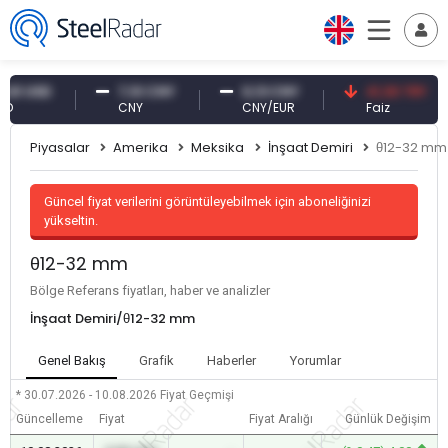
 USD
7,10 CNY
0,13 CNY
41,30 TRY
CNY
CNY/EUR
Faiz
Piyasalar
Amerika
Meksika
İnşaat Demiri
θ12-32 mm
Güncel fiyat verilerini görüntüleyebilmek için aboneliğinizi
yükseltin.
θ12-32 mm
Bölge Referans fiyatları, haber ve analizler
İnşaat Demiri/θ12-32 mm
Genel Bakış
Grafik
Haberler
Yorumlar
* 30.07.2026 - 10.08.2026
Fiyat Geçmişi
Güncelleme
Fiyat
Fiyat Aralığı
Günlük Değişim