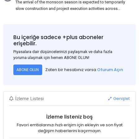
The arrival of the monsoon season is expected to temporarily
slow construction and project execution activities across
several regions of India, resulting in reduced short-term
demand for flat steel products. Demand from infrastructure
development, roofing applications, industrial manufacturing,
and rural construction projects is expected to provide support
Bu içeriğe sadece +plus aboneler
to the market despite seasonal disruptions caused by heavy
erişebilir.
rainfall.
Piyasalara dair düşüncelerinizi paylaşmak ve daha fazla
yoruma ulaşmak için hemen ABONE OLUN!
Zaten bir hesabınız varsa
Oturum Açın
ABONE OLUN
Genişlet
İzleme Listesi
İzleme listeniz boş
Favori emtialarınızı hızlı erişim için ekleyin ve son fiyat
değişim haberlerini kaçırmayın.