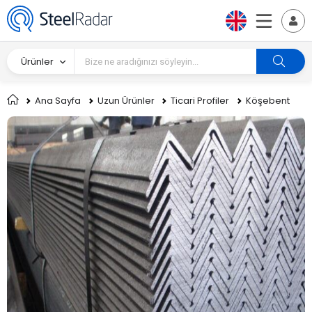
Ürünler
Ana Sayfa
Uzun Ürünler
Ticari Profiler
Köşebent