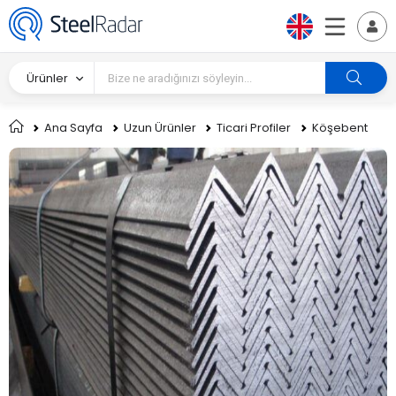
Ürünler
Ana Sayfa
Uzun Ürünler
Ticari Profiler
Köşebent