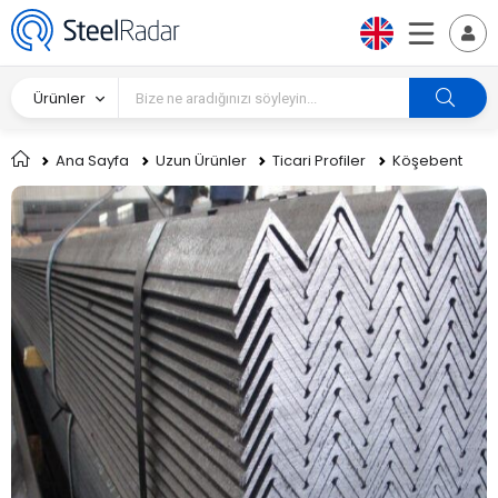
Ürünler
Ana Sayfa
Uzun Ürünler
Ticari Profiler
Köşebent